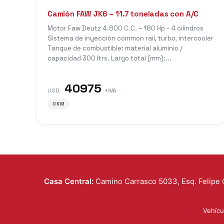
Camión FAW JK6 – 11.7 toneladas con A/C
Motor Faw Deutz 4.800 C.C. – 180 Hp - 4 cilindros
Sistema de inyección common rail, turbo, intercooler
Tanque de combustible: material aluminio /
capacidad 300 ltrs. Largo total (mm):...
40975
USD
+IVA
0KM
Casa Central:
Camino Carrasco 5033, Esq. Felipe 
Vehícu