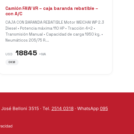
Camión FAW VR – caja baranda rebatible –
con A/C
CAJA CON BARANDA REBATIBLE Motor WEICHAI WP 2.3
Diesel • Potencia máxima 110 HP • Tracción 4×2 •
Transmisión Manual • Capacidad de carga 1950 kg. •
Neumáticos 205/75 R...
18845
USD
+IVA
0KM
José Belloni 3515 · Tel.
2514 0318
· WhatsApp
095
ivacidad