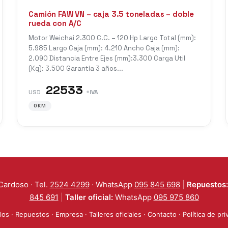
Camión FAW VN – caja 3.5 toneladas – doble
rueda con A/C
Motor Weichai 2.300 C.C. – 120 Hp Largo Total (mm):
5.985 Largo Caja (mm): 4.210 Ancho Caja (mm):
2.090 Distancia Entre Ejes (mm):3.300 Carga Util
(Kg): 3.500 Garantía 3 años...
22533
USD
+IVA
0KM
Cardoso · Tel.
2524 4299
· WhatsApp
095 845 698
|
Repuestos:
845 691
|
Taller oficial:
WhatsApp
095 975 860
los
·
Repuestos
·
Empresa
·
Talleres oficiales
·
Contacto
·
Política de pr