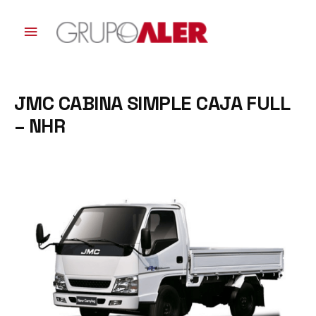
Ir
al
Menú
contenido
principal
JMC CABINA SIMPLE CAJA FULL
– NHR